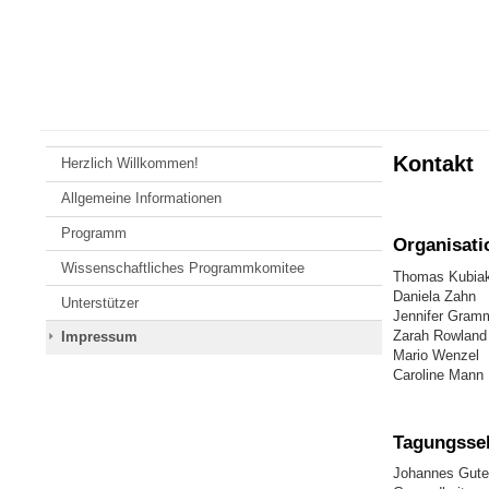
Zum
Johannes
Inhalt
Gutenberg-
springen
Universität
Mainz
Kontakt
Herzlich Willkommen!
Allgemeine Informationen
Programm
Organisat
Wissenschaftliches Programmkomitee
Thomas Kubia
Daniela Zahn
Unterstützer
Jennifer Gram
Zarah Rowland
Impressum
Mario Wenzel
Caroline Mann
Tagungssek
Johannes Guten