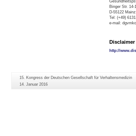
Gesundheitsps
Binger Str. 14-
D-55122 Mainz
Tel: (+49) 6131
e-mail: dgvmk
Disclaimer
http://www.di
Zusätzliche
Seiten-
15. Kongress der Deutschen Gesellschaft für Verhaltensmedizin
Informationen
Name:
Letzte
14. Januar 2016
zu
Aktualisierung:
dieser
Seite