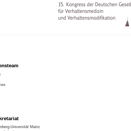
ionsteam
k
mes
retariat
berg-Universität Mainz