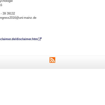
ychologie
16
 - 39 39132
ongress2016@uni-mainz.de
sclaimer.de/disclaimer.htm
RSS